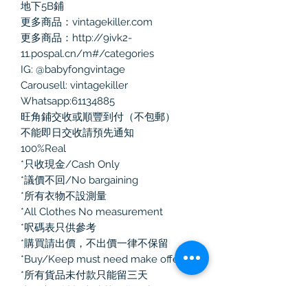
地下5B鋪

更多商品：vintagekiller.com

更多商品：http://9ivk2-
11.pospal.cn/m#/categories

IG: @babyfongvintage

Carousell: vintagekiller

Whatsapp:61134885

旺角鋪交收或順豐到付（不包郵）

不能即日交收請預先通知

100%Real 

*只收現金/Cash Only

*議價不回/No bargaining

*所有衣物不設測量

*All Clothes No measurement

*呎碼表只供參考

*購買請出價，不出價一律不保留

*Buy/Keep must need make offer

*所有貨品未付款只能留三天

當面交收請檢查清楚，貨物出門不作任
何退換！
