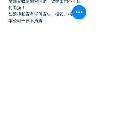
當面交收請檢查清楚，貨物出門不作任
何退換！
如選擇郵寄有任何寄失、損毀、損耗，
本公司一律不負責
Vintage Killer
中古奢侈品
訂閱表單
提交
Email :
vintagekiller2020@gmail.com