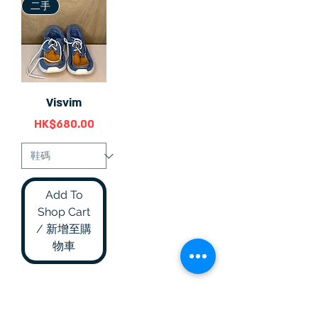
二手
Visvim
價格
HK$680.00
Add To
Shop Cart
/ 新增至購
物車
Vintage Killer