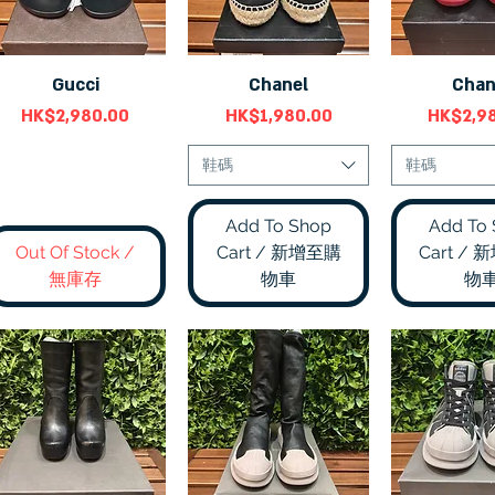
Gucci
Chanel
Chan
快速瀏覽
快速瀏覽
快速
價格
價格
價格
HK$2,980.00
HK$1,980.00
HK$2,9
鞋碼
鞋碼
Add To Shop
Add To
Out Of Stock /
Cart / 新增至購
Cart /
無庫存
物車
物