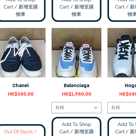
Cart / 新增至購
Cart / 新增至購
Cart /
物車
物車
物
Chanel
Balenciaga
Hog
快速瀏覽
快速瀏覽
快速
價格
價格
價格
HK$380.00
HK$1,980.00
HK$68
鞋碼
鞋碼
Add To Shop
Add To
Out Of Stock /
Cart / 新增至購
Cart /