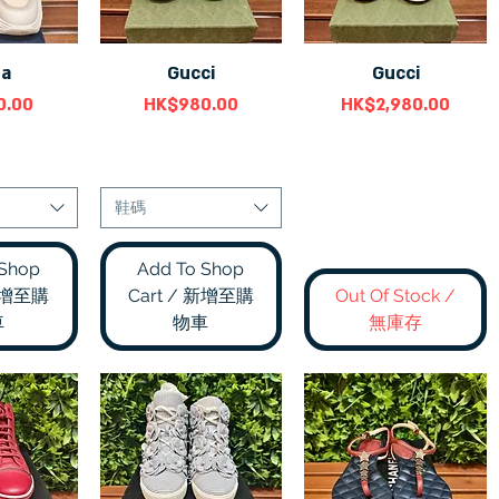
da
Gucci
Gucci
瀏覽
快速瀏覽
快速瀏覽
價格
價格
0.00
HK$980.00
HK$2,980.00
鞋碼
 Shop
Add To Shop
 新增至購
Cart / 新增至購
Out Of Stock /
車
物車
無庫存