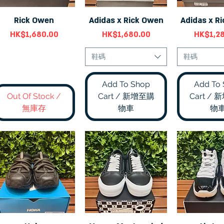
Rick Owen
Adidas x Rick Owen
Adidas x R
快速瀏覽
快速瀏覽
快速
價格
價格
價格
HK$1,680.00
HK$1,680.00
HK$1,2
鞋碼
鞋碼
Add To Shop
Add To
Out Of Stock /
Cart / 新增至購
Cart /
無庫存
物車
物