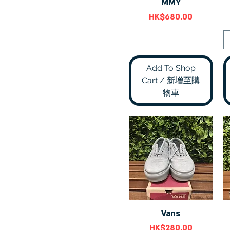
MMY
快速瀏覽
43
價格
HK$680.00
43.5
M
US9
Add To Shop
Cart / 新增至購
物車
Vans
快速瀏覽
價格
HK$280.00