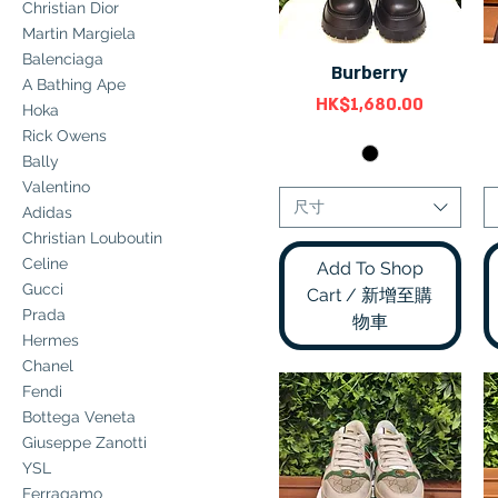
Christian Dior
Martin Margiela
Balenciaga
Burberry
快速瀏覽
A Bathing Ape
價格
HK$1,680.00
Hoka
Rick Owens
Bally
Valentino
尺寸
Adidas
Christian Louboutin
Celine
Add To Shop
Gucci
Cart / 新增至購
Prada
物車
Hermes
Chanel
Fendi
Bottega Veneta
Giuseppe Zanotti
YSL
Ferragamo