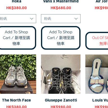
Hoka
Vans x Mastermind
Air Jo
快速瀏覽
快速瀏覽
快速
價格
價格
價格
HK$380.00
HK$680.00
HK$98
鞋碼
鞋碼
Add To Shop
Add To Shop
Cart / 新增至購
Cart / 新增至購
Out Of S
物車
物車
無庫
The North Face
Giuseppe Zanotti
Louis Vu
快速瀏覽
快速瀏覽
快速
價格
價格
價格
HK$380.00
HK$980.00
HK$98