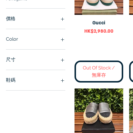
價格
Gucci
快速瀏覽
價格
HK$2,980.00
HK$100
HK$6,980
Color
尺寸
Out Of Stock /
9.5
無庫存
36
鞋碼
37
38
5
40
5.5
43
6
6.5
7
7.5