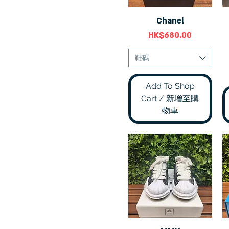
8
8.5
Chanel
快速瀏覽
9
價格
HK$680.00
9.5
10
鞋碼
27
35
36
Add To Shop
36.5
Cart / 新增至購
37
物車
37.5
38
38.5
39
39.5
40
40.5
41
41.5
42