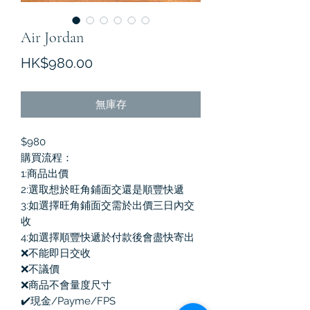
Air Jordan
價
HK$980.00
格
無庫存
$980
購買流程：
1:商品出價
2:選取想於旺角鋪面交還是順豐快遞
3:如選擇旺角鋪面交需於出價三日內交
收
4:如選擇順豐快遞於付款後會盡快寄出
❌不能即日交收
❌不議價
❌商品不會量度尺寸
✔️現金/Payme/FPS