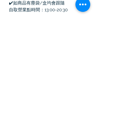
✔️如商品有塵袋/盒均會跟隨
自取營業點時間：13:00-20:30
Vintage Killer
中古奢侈品
訂閱表單
提交
Email :
vintagekiller2020@gmail.com
WhatsApp :
852-61134885