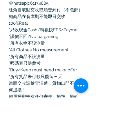
Whatsapp:61134885
旺角自取點交收或順豐到付（不包郵）
如商品在倉庫則不能即日交收
100%Real
*只收現金Cash/轉數快FPS/Payme
*議價不回/No bargaining
*所有衣物不設測量
*All Clothes No measurement
*所有商品不設測量
*呎碼表只供參考
*Buy/Keep must need make offer
*所有貨品未付款只能留三天
當面交收請檢查清楚，貨物出門不作任
何退換！
如選擇郵寄有任何寄失、損毀、損耗，
本人一律不負責
#古著 #旺角 #男裝 #全新 新 #二手名
牌
#名牌 #女裝 #鞋 #中古名牌 #名牌