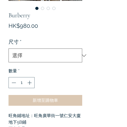
Burberry
價
HK$980.00
格
尺寸
*
數量
*
新增至購物車
旺角鋪地址：旺角廣華街一號仁安大廈
地下5B鋪
