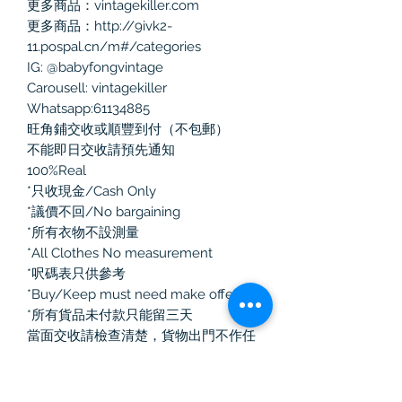
更多商品：vintagekiller.com

更多商品：http://9ivk2-
11.pospal.cn/m#/categories

IG: @babyfongvintage

Carousell: vintagekiller

Whatsapp:61134885

旺角鋪交收或順豐到付（不包郵）

不能即日交收請預先通知

100%Real 

*只收現金/Cash Only

*議價不回/No bargaining

*所有衣物不設測量

*All Clothes No measurement

*呎碼表只供參考

*Buy/Keep must need make offer

*所有貨品未付款只能留三天

當面交收請檢查清楚，貨物出門不作任
何退換！

如選擇郵寄有任何寄失、損毀、損耗，
本人一律不負責
