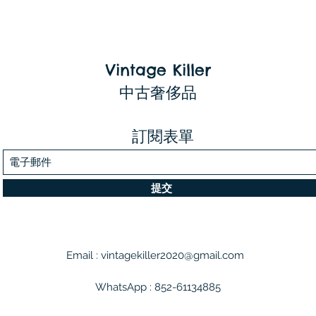
Vintage Killer
中古奢侈品
訂閱表單
提交
Email :
vintagekiller2020@gmail.com
WhatsApp : 852-61134885