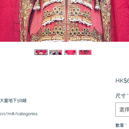
HK$6
尺寸
*
廈地下5B鋪

選
cn/m#/categories

數量
*