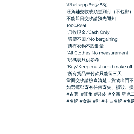
Whatsapp:61134885

旺角鋪交收或順豐到付（不包郵）

不能即日交收請預先通知

100%Real 

*只收現金/Cash Only

*議價不回/No bargaining

*所有衣物不設測量

*All Clothes No measurement

*呎碼表只供參考

*Buy/Keep must need make offe
*所有貨品未付款只能留三天

當面交收請檢查清楚，貨物出門不
如選擇郵寄有任何寄失、損毀、損
#古著  #旺角 #男裝  #全新 新 #二
#名牌 #女裝 #鞋 #中古名牌 #名