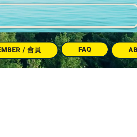
FAQ
EMBER / 會員
A