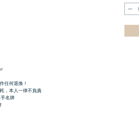
r

作任何退換！

耗，本人一律不負責

手名牌 

牌