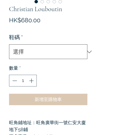
Christian Louboutin
價
HK$680.00
格
鞋碼
*
數量
*
新增至購物車
旺角鋪地址：旺角廣華街一號仁安大廈
地下5B鋪
