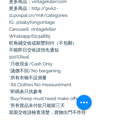
更多商品：vintagekiller.com

更多商品：http://9ivk2-
11.pospal.cn/m#/categories

IG: @babyfongvintage

Carousell: vintagekiller

Whatsapp:61134885

旺角鋪交收或順豐到付（不包郵）

不能即日交收請預先通知

100%Real 

*只收現金/Cash Only

*議價不回/No bargaining

*所有衣物不設測量

*All Clothes No measurement

*呎碼表只供參考

*Buy/Keep must need make offer

*所有貨品未付款只能留三天

當面交收請檢查清楚，貨物出門不作任
何退換！

如選擇郵寄有任何寄失、損毀、損耗，
本人一律不負責
