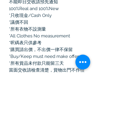
不能即日交收請預先通知
100%Real and 100%New
*只收現金/Cash Only
*議價不回
*所有衣物不設測量
*All Clothes No measurement
*呎碼表只供參考
*購買請出價，不出價一律不保留
*Buy/Keep must need make offer
*所有貨品未付款只能留三天
當面交收請檢查清楚，貨物出門不作任
何退換！
如選擇郵寄有任何寄失、損毀、損耗，
本人一律不負責
Vintage Killer
中古奢侈品