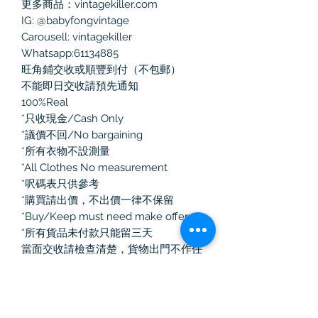
更多商品：vintagekiller.com
IG: @babyfongvintage
Carousell: vintagekiller
Whatsapp:61134885
旺角鋪交收或順豐到付（不包郵）
不能即日交收請預先通知
100%Real
*只收現金/Cash Only
*議價不回/No bargaining
*所有衣物不設測量
*All Clothes No measurement
*呎碼表只供參考
*購買請出價，不出價一律不保留
*Buy/Keep must need make offer
*所有貨品未付款只能留三天
當面交收請檢查清楚，貨物出門不作任
何退換！
如選擇郵寄有任何寄失、損毀、損耗，
本人一律不負責
#古著 #旺角 #男裝 #全新 #二手名牌