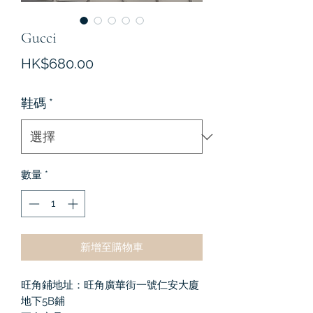
Gucci
價
HK$680.00
格
鞋碼
*
數量
*
新增至購物車
旺角鋪地址：旺角廣華街一號仁安大廈
地下5B鋪