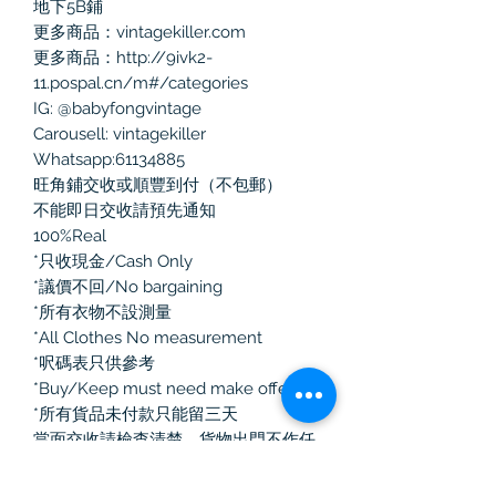
地下5B鋪

更多商品：vintagekiller.com

更多商品：http://9ivk2-
11.pospal.cn/m#/categories

IG: @babyfongvintage

Carousell: vintagekiller

Whatsapp:61134885

旺角鋪交收或順豐到付（不包郵）

不能即日交收請預先通知

100%Real 

*只收現金/Cash Only

*議價不回/No bargaining

*所有衣物不設測量

*All Clothes No measurement

*呎碼表只供參考

*Buy/Keep must need make offer

*所有貨品未付款只能留三天

當面交收請檢查清楚，貨物出門不作任
何退換！

如選擇郵寄有任何寄失、損毀、損耗，