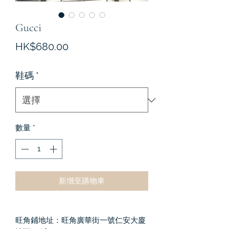
Gucci
價
HK$680.00
格
鞋碼
*
數量
*
新增至購物車
旺角鋪地址：旺角廣華街一號仁安大廈