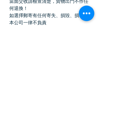
當面交收請檢查清楚，貨物出門不作任
何退換！
如選擇郵寄有任何寄失、損毀、損耗，
本公司一律不負責
Vintage Killer
中古奢侈品
訂閱表單
提交
Email :
vintagekiller2020@gmail.com