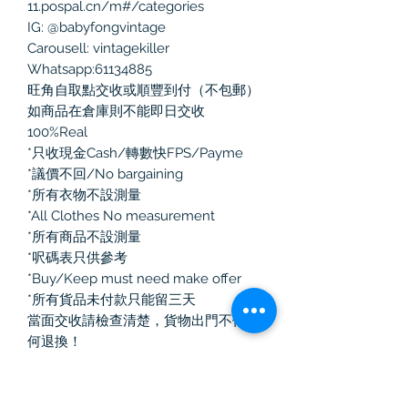
11.pospal.cn/m#/categories
IG: @babyfongvintage
Carousell: vintagekiller
Whatsapp:61134885
旺角自取點交收或順豐到付（不包郵）
如商品在倉庫則不能即日交收
100%Real
*只收現金Cash/轉數快FPS/Payme
*議價不回/No bargaining
*所有衣物不設測量
*All Clothes No measurement
*所有商品不設測量
*呎碼表只供參考
*Buy/Keep must need make offer
*所有貨品未付款只能留三天
當面交收請檢查清楚，貨物出門不作任
何退換！
如選擇郵寄有任何寄失、損毀、損耗，
本人一律不負責
#古著 #旺角 #男裝 #全新 新 #二手名