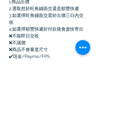
1:商品出價
2:選取想於旺角鋪面交還是順豐快遞
3:如選擇旺角鋪面交需於出價三日內交
收
4:如選擇順豐快遞於付款後會盡快寄出
❌不能即日交收
❌不議價
❌商品不會量度尺寸
✔️現金/Payme/FPS
✔️如商品有塵袋/盒均會跟隨
自取營業點時間：13:00-20:30
Vintage Killer
中古奢侈品
訂閱表單