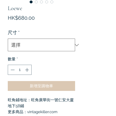
Loewe
價
HK$680.00
格
尺寸
*
數量
*
新增至購物車
旺角鋪地址：旺角廣華街一號仁安大廈
地下5B鋪
更多商品：vintagekiller.com