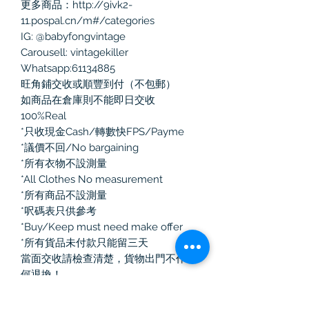
更多商品：http://9ivk2-
11.pospal.cn/m#/categories
IG: @babyfongvintage
Carousell: vintagekiller
Whatsapp:61134885
旺角鋪交收或順豐到付（不包郵）
如商品在倉庫則不能即日交收
100%Real
*只收現金Cash/轉數快FPS/Payme
*議價不回/No bargaining
*所有衣物不設測量
*All Clothes No measurement
*所有商品不設測量
*呎碼表只供參考
*Buy/Keep must need make offer
*所有貨品未付款只能留三天
當面交收請檢查清楚，貨物出門不作任
何退換！
如選擇郵寄有任何寄失、損毀、損耗，
本人一律不負責