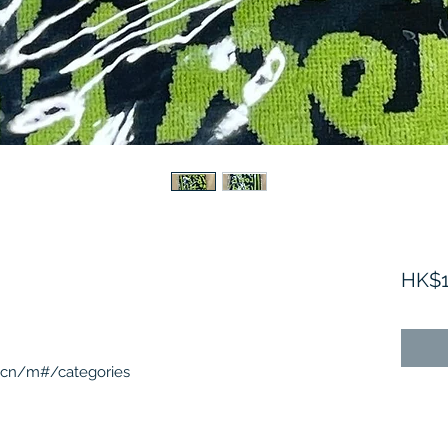
HK$1
.cn/m#/categories