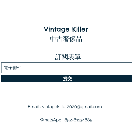
Vintage Killer
中古奢侈品
訂閱表單
提交
Email :
vintagekiller2020@gmail.com
WhatsApp : 852-61134885