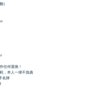
郵）
me
er
作任何退換！
耗，本人一律不負責
二手名牌
牌