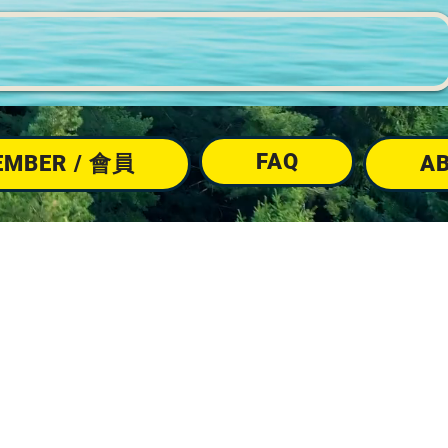
FAQ
EMBER / 會員
A