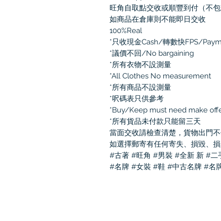
旺角自取點交收或順豐到付（不包
如商品在倉庫則不能即日交收
100%Real
*只收現金Cash/轉數快FPS/Pay
*議價不回/No bargaining
*所有衣物不設測量
*All Clothes No measurement
*所有商品不設測量
*呎碼表只供參考
*Buy/Keep must need make off
*所有貨品未付款只能留三天
當面交收請檢查清楚，貨物出門不
如選擇郵寄有任何寄失、損毀、損
#古著 #旺角 #男裝 #全新 新 #
#名牌 #女裝 #鞋 #中古名牌 #名