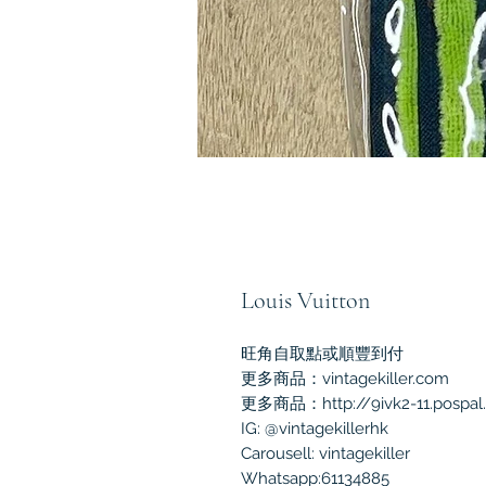
Louis Vuitton
旺角自取點或順豐到付
更多商品：vintagekiller.com
更多商品：http://9ivk2-11.pospal
IG: @vintagekillerhk
Carousell: vintagekiller
Whatsapp:61134885