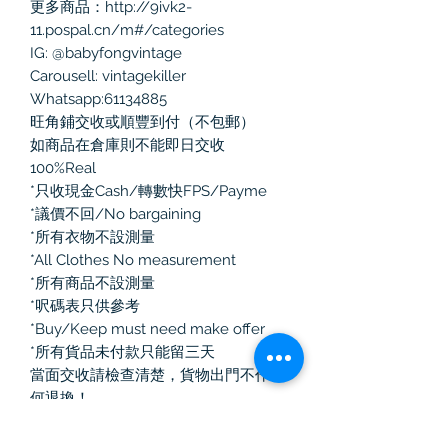
更多商品：http://9ivk2-
11.pospal.cn/m#/categories
IG: @babyfongvintage
Carousell: vintagekiller
Whatsapp:61134885
旺角鋪交收或順豐到付（不包郵）
如商品在倉庫則不能即日交收
100%Real
*只收現金Cash/轉數快FPS/Payme
*議價不回/No bargaining
*所有衣物不設測量
*All Clothes No measurement
*所有商品不設測量
*呎碼表只供參考
*Buy/Keep must need make offer
*所有貨品未付款只能留三天
當面交收請檢查清楚，貨物出門不作任
何退換！
如選擇郵寄有任何寄失、損毀、損耗，
本人一律不負責