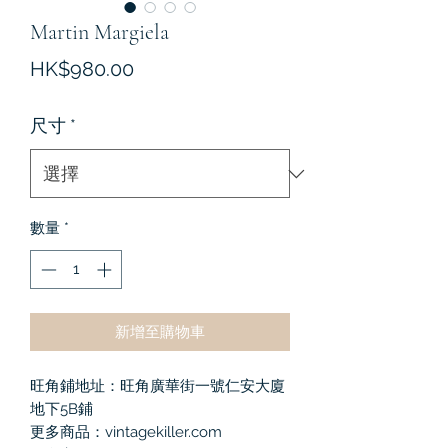
Martin Margiela
價
HK$980.00
格
尺寸
*
數量
*
新增至購物車
旺角鋪地址：旺角廣華街一號仁安大廈
地下5B鋪
更多商品：vintagekiller.com