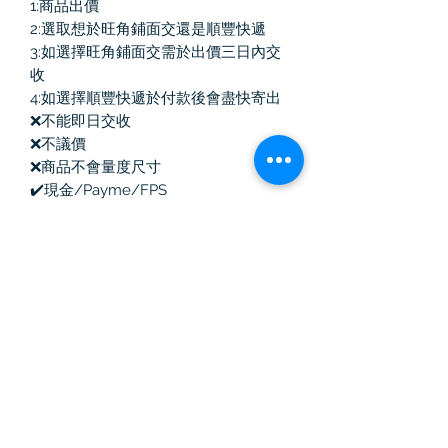
1:商品出價
2:選取想於旺角鋪面交還是順豐快遞
3:如選擇旺角鋪面交需於出價三日內交
收
4:如選擇順豐快遞於付款後會盡快寄出
❌不能即日交收
❌不議價
❌商品不會量度尺寸
✔️現金/Payme/FPS
✔️如商品有塵袋/盒均會跟隨
自取營業點時間：13:00-20:30
Vintage Killer
中古奢侈品
訂閱表單