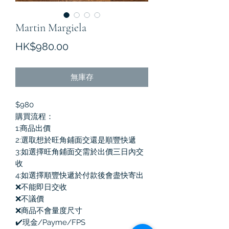
Martin Margiela
價
HK$980.00
格
無庫存
$980
購買流程：
1:商品出價
2:選取想於旺角鋪面交還是順豐快遞
3:如選擇旺角鋪面交需於出價三日內交
收
4:如選擇順豐快遞於付款後會盡快寄出
❌不能即日交收
❌不議價
❌商品不會量度尺寸
✔️現金/Payme/FPS