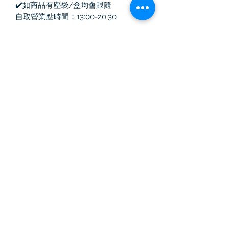
✔️如商品有塵袋/盒均會跟隨
自取營業點時間：13:00-20:30
Vintage Killer
中古奢侈品
訂閱表單
提交
Email :
vintagekiller2020@gmail.com
WhatsApp :
852-61134885