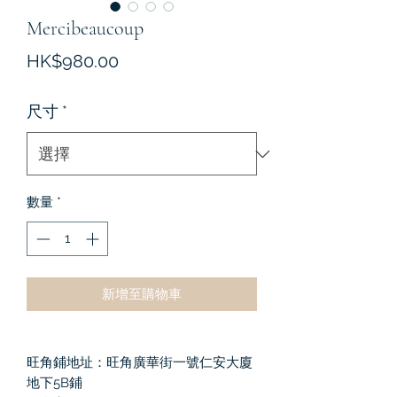
Mercibeaucoup
價
HK$980.00
格
尺寸
*
數量
*
新增至購物車
旺角鋪地址：旺角廣華街一號仁安大廈
地下5B鋪
