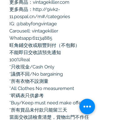
更多商品：vintagekiller.com

更多商品：http://9ivk2-
11.pospal.cn/m#/categories

IG: @babyfongvintage

Carousell: vintagekiller

Whatsapp:61134885

旺角鋪交收或順豐到付（不包郵）

不能即日交收請預先通知

100%Real 

*只收現金/Cash Only

*議價不回/No bargaining

*所有衣物不設測量

*All Clothes No measurement

*呎碼表只供參考

*Buy/Keep must need make offer

*所有貨品未付款只能留三天

當面交收請檢查清楚，貨物出門不作任
何退換！

如選擇郵寄有任何寄失、損毀、損耗，
本人一律不負責
