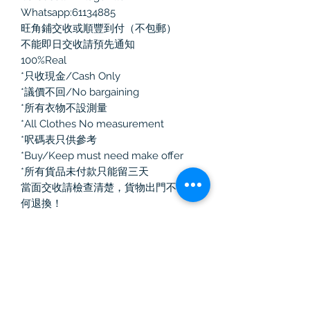
Whatsapp:61134885

旺角鋪交收或順豐到付（不包郵）

不能即日交收請預先通知

100%Real 

*只收現金/Cash Only

*議價不回/No bargaining

*所有衣物不設測量

*All Clothes No measurement

*呎碼表只供參考

*Buy/Keep must need make offer

*所有貨品未付款只能留三天

當面交收請檢查清楚，貨物出門不作任
何退換！

如選擇郵寄有任何寄失、損毀、損耗，
本人一律不負責

#古著 #旺角 #男裝 #全新 #二手名牌 

#名牌 #女裝 #鞋 #中古名牌