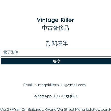
Vintage Killer
中古奢侈品
訂閱表單
提交
Email :
vintagekiller2020@gmail.com
WhatsApp : 852-61134885
5A2,G/F,Yan On Building,1 Kwong Wa Street,Mong kok,Kowloon