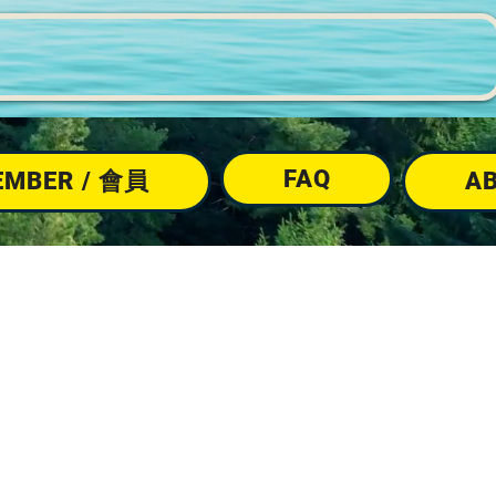
FAQ
EMBER / 會員
A