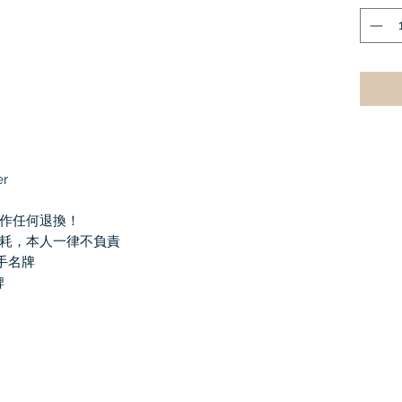
er
作任何退換！
耗，本人一律不負責
二手名牌
牌