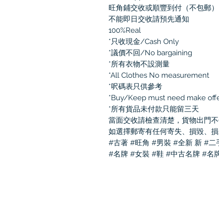
旺角鋪交收或順豐到付（不包郵）
不能即日交收請預先通知
100%Real
*只收現金/Cash Only
*議價不回/No bargaining
*所有衣物不設測量
*All Clothes No measurement
*呎碼表只供參考
*Buy/Keep must need make off
*所有貨品未付款只能留三天
當面交收請檢查清楚，貨物出門不
如選擇郵寄有任何寄失、損毀、損
#古著 #旺角 #男裝 #全新 新 #
#名牌 #女裝 #鞋 #中古名牌 #名