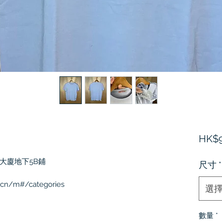
HK$9
大廈地下5B鋪
尺寸
*
.cn/m#/categories
選
數量
*