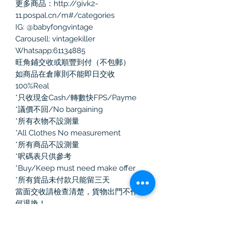
更多商品：http://9ivk2-
11.pospal.cn/m#/categories
IG: @babyfongvintage
Carousell: vintagekiller
Whatsapp:61134885
旺角鋪交收或順豐到付（不包郵）
如商品在倉庫則不能即日交收
100%Real
*只收現金Cash/轉數快FPS/Payme
*議價不回/No bargaining
*所有衣物不設測量
*All Clothes No measurement
*所有商品不設測量
*呎碼表只供參考
*Buy/Keep must need make offer
*所有貨品未付款只能留三天
當面交收請檢查清楚，貨物出門不作任
何退換！
如選擇郵寄有任何寄失、損毀、損耗，
本人一律不負責