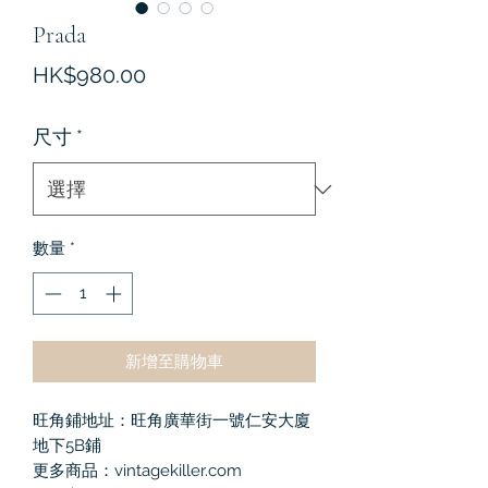
Prada
價
HK$980.00
格
尺寸
*
數量
*
新增至購物車
旺角鋪地址：旺角廣華街一號仁安大廈
地下5B鋪
更多商品：vintagekiller.com