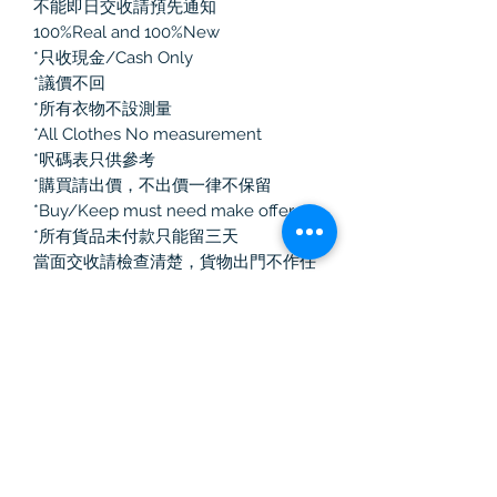
不能即日交收請預先通知
100%Real and 100%New
*只收現金/Cash Only
*議價不回
*所有衣物不設測量
*All Clothes No measurement
*呎碼表只供參考
*購買請出價，不出價一律不保留
*Buy/Keep must need make offer
*所有貨品未付款只能留三天
當面交收請檢查清楚，貨物出門不作任
何退換！
如選擇郵寄有任何寄失、損毀、損耗，
本人一律不負責
Vintage Killer
中古奢侈品