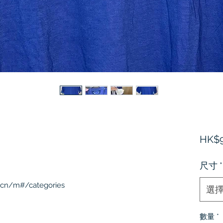
HK$9
尺寸
*
.cn/m#/categories
選
數量
*