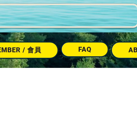
FAQ
EMBER / 會員
A