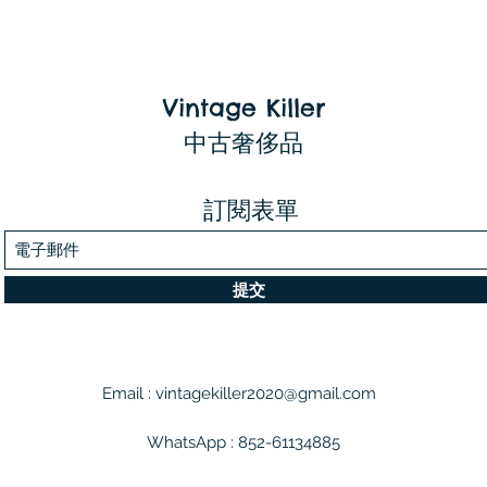
Vintage Killer
中古奢侈品
訂閱表單
提交
Email :
vintagekiller2020@gmail.com
WhatsApp : 852-61134885