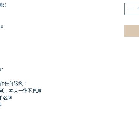
郵）
me
er
作任何退換！
耗，本人一律不負責
二手名牌
牌