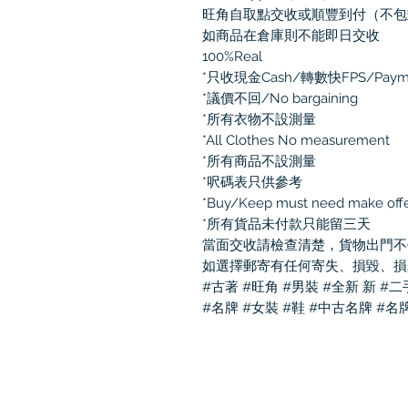
旺角自取點交收或順豐到付（不包
如商品在倉庫則不能即日交收
100%Real
*只收現金Cash/轉數快FPS/Pay
*議價不回/No bargaining
*所有衣物不設測量
*All Clothes No measurement
*所有商品不設測量
*呎碼表只供參考
*Buy/Keep must need make off
*所有貨品未付款只能留三天
當面交收請檢查清楚，貨物出門不
如選擇郵寄有任何寄失、損毀、損
#古著 #旺角 #男裝 #全新 新 #
#名牌 #女裝 #鞋 #中古名牌 #名