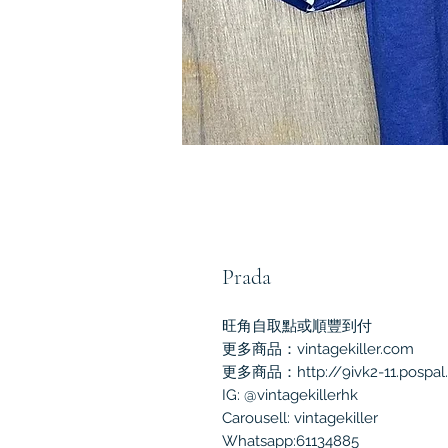
Prada
旺角自取點或順豐到付
更多商品：vintagekiller.com
更多商品：http://9ivk2-11.pospal
IG: @vintagekillerhk
Carousell: vintagekiller
Whatsapp:61134885