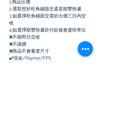
1:商品出價
2:選取想於旺角鋪面交還是順豐快遞
3:如選擇旺角鋪面交需於出價三日內交
收
4:如選擇順豐快遞於付款後會盡快寄出
❌不能即日交收
❌不議價
❌商品不會量度尺寸
✔️現金/Payme/FPS
✔️如商品有塵袋/盒均會跟隨
自取營業點時間：13:00-20:30
Vintage Killer
中古奢侈品
訂閱表單