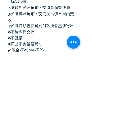
1:商品出價
2:選取想於旺角鋪面交還是順豐快遞
3:如選擇旺角鋪面交需於出價三日內交
收
4:如選擇順豐快遞於付款後會盡快寄出
❌不能即日交收
❌不議價
❌商品不會量度尺寸
✔️現金/Payme/FPS
✔️如商品有塵袋/盒均會跟隨
自取營業點時間：13:00-20:30
Vintage Killer
中古奢侈品
訂閱表單