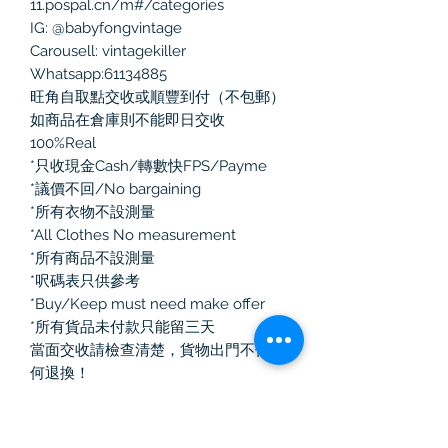
11.pospal.cn/m#/categories
IG: @babyfongvintage
Carousell: vintagekiller
Whatsapp:61134885
旺角自取點交收或順豐到付（不包郵）
如商品在倉庫則不能即日交收
100%Real
*只收現金Cash/轉數快FPS/Payme
*議價不回/No bargaining
*所有衣物不設測量
*All Clothes No measurement
*所有商品不設測量
*呎碼表只供參考
*Buy/Keep must need make offer
*所有貨品未付款只能留三天
當面交收請檢查清楚，貨物出門不作任
何退換！
如選擇郵寄有任何寄失、損毀、損耗，
本人一律不負責
#古著 #旺角 #男裝 #全新 新 #二手名