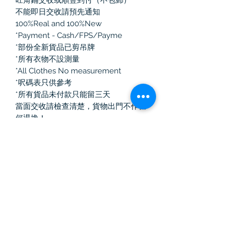
不能即日交收請預先通知
100%Real and 100%New
*Payment - Cash/FPS/Payme
*部份全新貨品已剪吊牌
*所有衣物不設測量
*All Clothes No measurement
*呎碼表只供參考
*所有貨品未付款只能留三天
當面交收請檢查清楚，貨物出門不作任
何退換！
如選擇郵寄有任何寄失、損毀、損耗，
本公司一律不負責
Vintage Killer
中古奢侈品