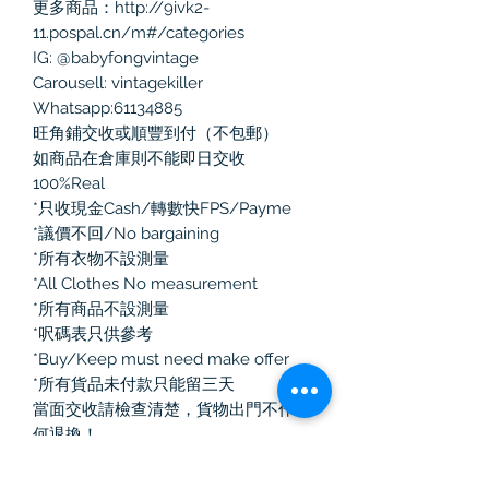
更多商品：http://9ivk2-
11.pospal.cn/m#/categories
IG: @babyfongvintage
Carousell: vintagekiller
Whatsapp:61134885
旺角鋪交收或順豐到付（不包郵）
如商品在倉庫則不能即日交收
100%Real
*只收現金Cash/轉數快FPS/Payme
*議價不回/No bargaining
*所有衣物不設測量
*All Clothes No measurement
*所有商品不設測量
*呎碼表只供參考
*Buy/Keep must need make offer
*所有貨品未付款只能留三天
當面交收請檢查清楚，貨物出門不作任
何退換！
如選擇郵寄有任何寄失、損毀、損耗，
本人一律不負責