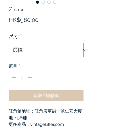
Zucca
價
HK$980.00
格
尺寸
*
數量
*
新增至購物車
旺角鋪地址：旺角廣華街一號仁安大廈
地下5B鋪
更多商品：vintagekiller.com